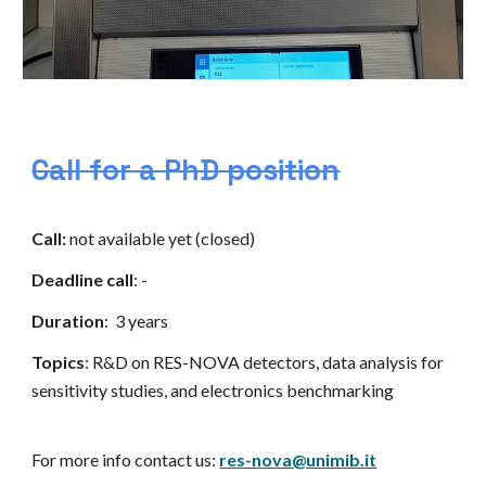
Call for a PhD position
Call:
not available yet
(closed)
Deadline call
: -
Duration
: 3 years
Topics
: R&D on RES-NOVA detectors, data analysis for
sensitivity studies, and electronics benchmarking
For more info contact us:
res-nova@unimib.it