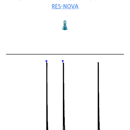
RES-NOVA
🌡️